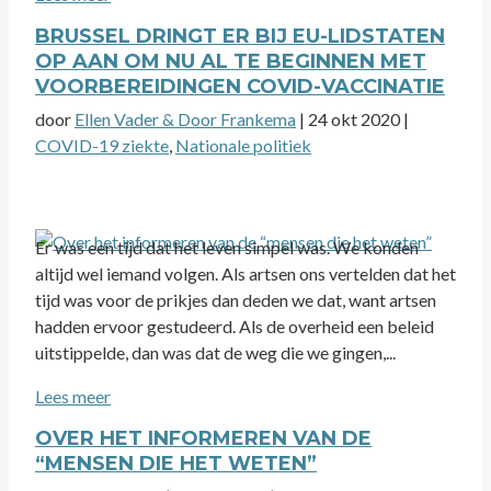
BRUSSEL DRINGT ER BIJ EU-LIDSTATEN
OP AAN OM NU AL TE BEGINNEN MET
VOORBEREIDINGEN COVID-VACCINATIE
door
Ellen Vader & Door Frankema
|
24 okt 2020
|
COVID-19 ziekte
,
Nationale politiek
Er was een tijd dat het leven simpel was. We konden
altijd wel iemand volgen. Als artsen ons vertelden dat het
tijd was voor de prikjes dan deden we dat, want artsen
hadden ervoor gestudeerd. Als de overheid een beleid
uitstippelde, dan was dat de weg die we gingen,...
Lees meer
OVER HET INFORMEREN VAN DE
“MENSEN DIE HET WETEN”