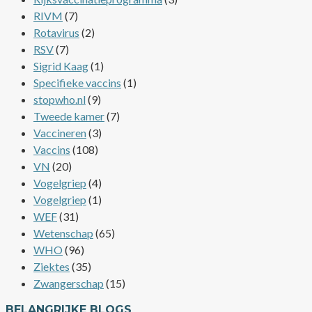
RIVM
(7)
Rotavirus
(2)
RSV
(7)
Sigrid Kaag
(1)
Specifieke vaccins
(1)
stopwho.nl
(9)
Tweede kamer
(7)
Vaccineren
(3)
Vaccins
(108)
VN
(20)
Vogelgriep
(4)
Vogelgriep
(1)
WEF
(31)
Wetenschap
(65)
WHO
(96)
Ziektes
(35)
Zwangerschap
(15)
BELANGRIJKE BLOGS