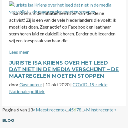
Isa Kriens is de initiatiefneemster van 'de kleine
activist'. Zij is een van de vele Nederlanders die voelt: ik
moet iets doen. Zeer actief op Facebook en laat haar
stem horen luid en duidelijk horen. Eerder publiceerden
wij een toespraak van haar die...
Lees meer
JURISTE ISA KRIENS OVER HET LEED
DAT NIET IN DE MEDIA VERSCHIJNT – DE
MAATREGELEN MOETEN STOPPEN
door
Gast auteur
|
12 okt 2020
|
COVID-19 ziekte
,
Nationale politiek
Pagina 6 van 13
« Meest recente
«
...
4
5
6
7
8
...
»
Minst recente »
BLOG