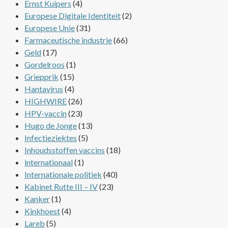
Ernst Kuipers
(4)
Europese Digitale Identiteit
(2)
Europese Unie
(31)
Farmaceutische industrie
(66)
Geld
(17)
Gordelroos
(1)
Griepprik
(15)
Hantavirus
(4)
HIGHWIRE
(26)
HPV-vaccin
(23)
Hugo de Jonge
(13)
Infectieziektes
(5)
Inhoudsstoffen vaccins
(18)
internationaal
(1)
Internationale politiek
(40)
Kabinet Rutte III – IV
(23)
Kanker
(1)
Kinkhoest
(4)
Lareb
(5)