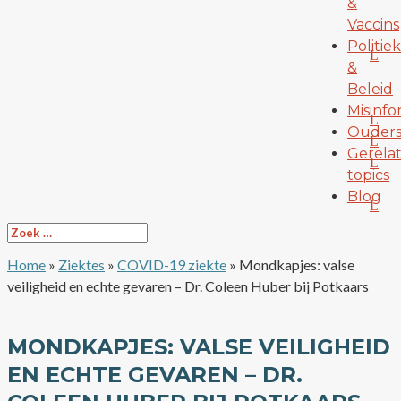
&
Vaccins
Politiek
&
Beleid
Misinfo
Ouder
Gerela
topics
Blog
Home
»
Ziektes
»
COVID-19 ziekte
»
Mondkapjes: valse
veiligheid en echte gevaren – Dr. Coleen Huber bij Potkaars
MONDKAPJES: VALSE VEILIGHEID
EN ECHTE GEVAREN – DR.