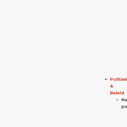
Politie
&
Beleid
Na
po