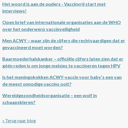
Het woord is aan de ouders - Vaccinvrij start met
interviews!
Open brief van internationale organisaties aan de WHO
over het onderwerp vaccinveiligheid
Men ACWY – waar zijn de cijfers die rechtvaardigen dat er
gevaccineerd moet worden?
Baarmoederhalskanker – officiële cijfers laten zien dat er
géén reden is om jonge meisjes te vaccineren tegen HPV
Is het meningokokken ACWY-vaccin voor baby’s een van
de meest onnodige vaccins ooit?
Wereldgezondheidsorganisatie – een wolf in
schaapskleren?
« Terug naar blog