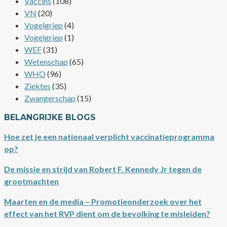
Vaccins
(108)
VN
(20)
Vogelgriep
(4)
Vogelgriep
(1)
WEF
(31)
Wetenschap
(65)
WHO
(96)
Ziektes
(35)
Zwangerschap
(15)
BELANGRIJKE BLOGS
Hoe zet je een nationaal verplicht vaccinatieprogramma
op?
De missie en strijd van Robert F. Kennedy Jr tegen de
grootmachten
Maarten en de media – Promotieonderzoek over het
effect van het RVP dient om de bevolking te misleiden?