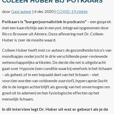
COLEEN HUBER BIJ POTKAARS
door
Gast auteur
|
6 dec 2020
|
COVID-19 ziekte
Potkaars is “burgerjournalistiek in podcasts”
– een gesprek
met een kaarslichtje aan in een pot, integraal opgenomen door
Ricco Brouwer uit Almere. Deze aflevering met Dr. Colleen
Huber is zeer de moeite waard.
Colleen Huber heeft met co-auteurs de gezondheidsrisico’s van
mondkapjes onderzocht in drie verschillende peer-reviewede
wetenschappelijke artikelen. De derde die net is uitgebracht
gaat over Hypoxie (een conditie waarbij weefsels in het lichaam
– als geheel, of in een bepaald deel van het lichaam – niet
voorzien worden van voldoende zuurstof), hypercapnie (lucht
die in de longen achterblijft als gevolg van het onvermogen om
goed uit te ademen) en hun fysiologische effecten op het
menselijk lichaam.
In dit interview legt Dr. Huber uit wat er gebeurt als je de