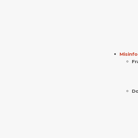
Misinf
Fr
Do