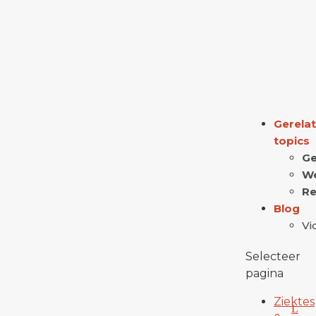
Gerela
topics
Ge
W
Re
Blog
Vi
Selecteer
pagina
Ziektes