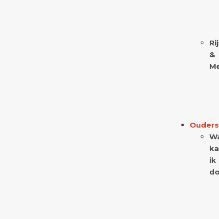
Ri
&
Me
Ouders
W
ka
ik
do